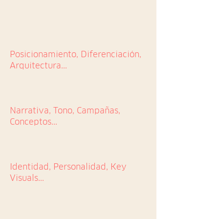
Posicionamiento, Diferenciación,
Arquitectura...
Narrativa, Tono, Campañas,
Conceptos...
Identidad, Personalidad, Key
Visuals...