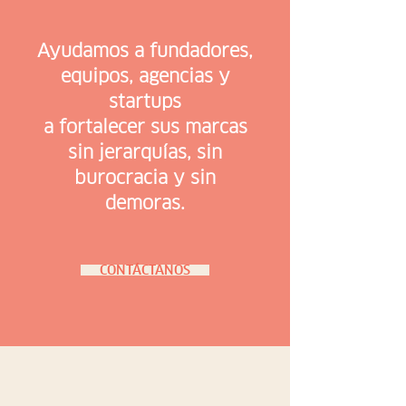
Ayudamos a fundadores,
equipos, agencias y
startups
a fortalecer sus marcas
sin jerarquías, sin
burocracia y sin
demoras.
CONTÁCTANOS
NUESTROS
SERVICIOS